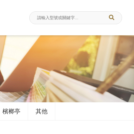
、檳榔亭
其他