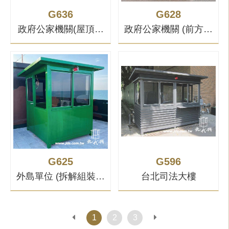
G636
G628
政府公家機關(屋頂加
政府公家機關 (前方整
大款)
片茶色玻璃)
G625
G596
外島單位 (拆解組裝款
台北司法大樓
+特殊烤漆)
1
2
3