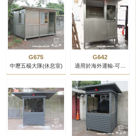
G675
G642
中壢五楊大隊(休息室)
適用於海外運輸-可拆
解款