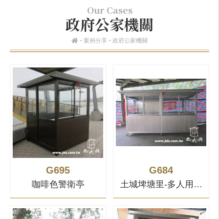
Our Cases
政府公家機關
案例分享
政府公家機關
G695
G684
咖啡色警衛亭
土城埤塘里-多人用警
衛亭(可移動式)